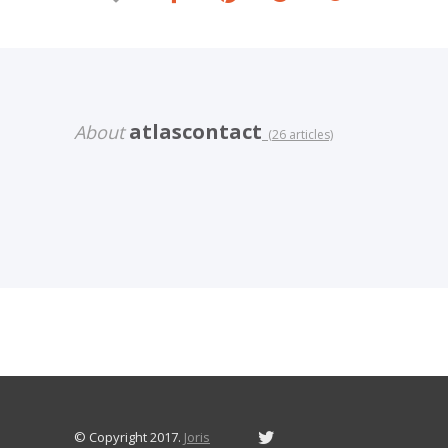
atlascontact
About
(26 articles)
© Copyright 2017.
Joris