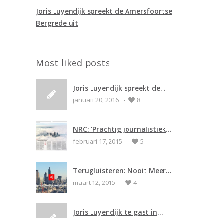
Joris Luyendijk spreekt de Amersfoortse
Bergrede uit
Most liked posts
Joris Luyendijk spreekt de
-
Amersfoortse Bergrede uit
januari 20, 2016
8
NRC: ‘Prachtig journalistiek
-
werk’ ****
februari 17, 2015
5
Terugluisteren: Nooit Meer
-
Slapen (radio 1)
maart 12, 2015
4
Joris Luyendijk te gast in