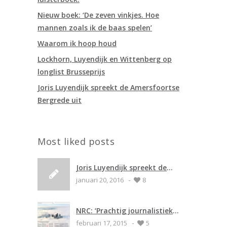
Nieuw boek: ‘De zeven vinkjes. Hoe
mannen zoals ik de baas spelen’
Waarom ik hoop houd
Lockhorn, Luyendijk en Wittenberg op
longlist Brusseprijs
Joris Luyendijk spreekt de Amersfoortse
Bergrede uit
Most liked posts
Joris Luyendijk spreekt de
-
Amersfoortse Bergrede uit
januari 20, 2016
8
NRC: ‘Prachtig journalistiek
-
werk’ ****
februari 17, 2015
5