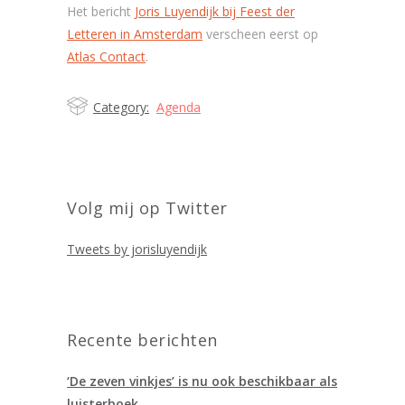
Het bericht
Joris Luyendijk bij Feest der
Letteren in Amsterdam
verscheen eerst op
Atlas Contact
.
Category:
Agenda
Volg mij op Twitter
Tweets by jorisluyendijk
Recente berichten
‘De zeven vinkjes’ is nu ook beschikbaar als
luisterboek.